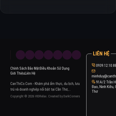
LIÊN HỆ
0939.12.10.8
Chính Sách Bảo Mật
Điều Khoản Sử Dụng
Giới Thiệu
Liên Hệ
minhduy@cantho
91A/2 Trần 
CanThiCo.Com - Khám phá ẩm thực, du lịch, lưu
Đạo, Ninh Kiều,
trú và doanh nghiệp nổi bật tại Cần Thơ,...
Thơ
Copyright © 2026 VIDRelax. Created by DarkCorners